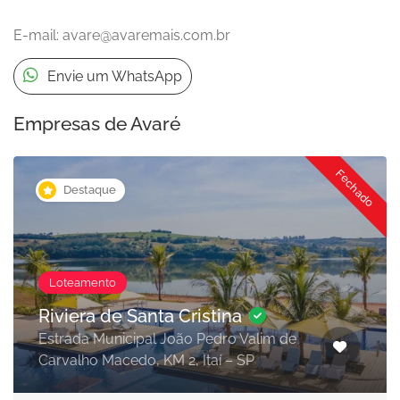
E-mail:
avare@avaremais.com.br
Envie um WhatsApp
Empresas de Avaré
Fechado
Destaque
Loteamento
Riviera de Santa Cristina
Estrada Municipal João Pedro Valim de
Carvalho Macedo, KM 2, Itaí – SP