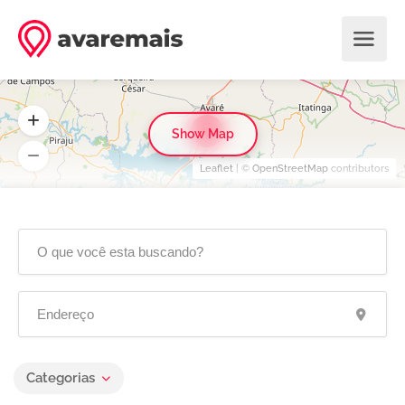
5
Show Map
Leaflet
| ©
OpenStreetMap
contributors
Categorias