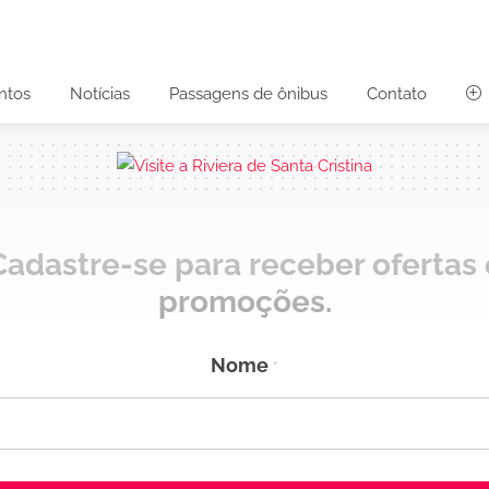
ntos
Notícias
Passagens de ônibus
Contato
Cadastre-se para receber ofertas 
promoções.
Nome
N
N
*
o
o
m
m
e
e
T
E
e
-