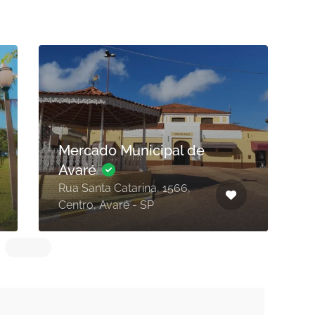
Mercado Municipal de
Avaré
Rua Santa Catarina, 1566,
C
Centro, Avaré - SP
A