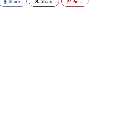
Share
Share
Pin It