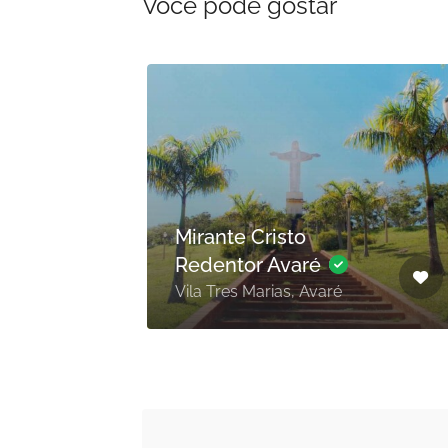
Você pode gostar
Aberto
rim
Mirante Cristo
Redentor Avaré
P
Vila Tres Marias, Avaré