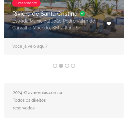
Loteamento
Riviera de Santa Cristina
Estrada Municipal João Pedro Valim de
Carvalho Macedo, KM 2, Itaí – SP
Você já veio aqui?
2024 © avaremais.com.br.
Todos os direitos
reservados