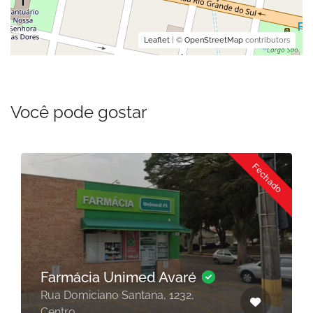
Leaflet
| ©
OpenStreetMap
contributors
Você pode gostar
Fechado
Farmácia Unimed Avaré
Rua Domiciano Santana, 1232,
Centro