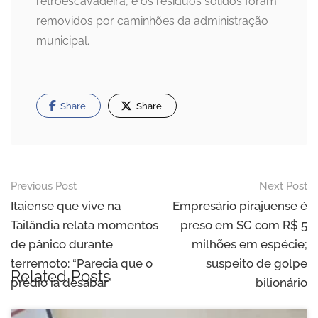
retroescavadeira, e os resíduos sólidos foram
removidos por caminhões da administração
municipal.
Share
Share
Post
Previous Post
Next Post
navigation
Itaiense que vive na
Empresário pirajuense é
Tailândia relata momentos
preso em SC com R$ 5
de pânico durante
milhões em espécie;
terremoto: “Parecia que o
suspeito de golpe
Related Posts
prédio ia desabar”
bilionário