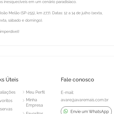
 inesquecíveis em um cenário paradisíaco.
oão Melão (SP-255), km 277). Datas: 12 a 14 de julho (sexta,
exta, sábado e domingo).
imperdível!
ks Úteis
Fale conosco
aliações
Meu Perfil
E-mail:
Aberto
Destaque
Destaque
Minha
avare@avaremais.com.br
voritos
Empresa
16/04/2025
servas
Envie um WhatsApp
Alimentação
Festa do
Favoritos