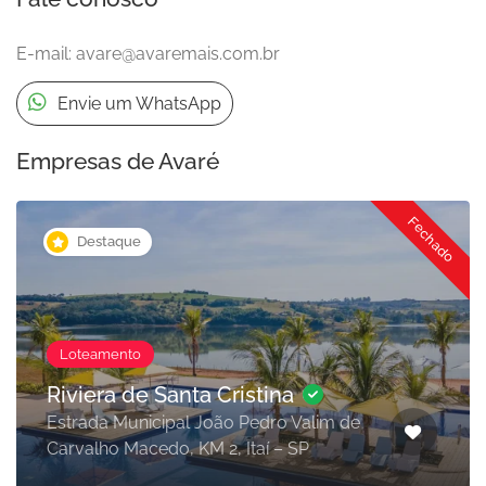
E-mail:
avare@avaremais.com.br
Envie um WhatsApp
Empresas de Avaré
Fechado
Destaque
Loteamento
Riviera de Santa Cristina
Estrada Municipal João Pedro Valim de
Carvalho Macedo, KM 2, Itaí – SP