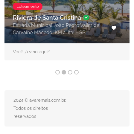
Loteamento
Riviera de Santa Cristina
Estrada Municipal João Pedro Valim de
Carvalho Macedo, KM 2, Itaí – SP
Você já veio aqui?
2024 © avaremais.com.br.
Todos os direitos
reservados