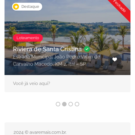
Fechado
Destaque
Loteamento
Riviera de Santa Cristina
Estrada Municipal João Pedro Valim de
Carvalho Macedo, KM 2, Itaí – SP
Você já veio aqui?
2024 © avaremais.com.br.