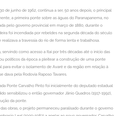
0 de junho de 1962, continua a ser, 50 anos depois, o principal
camente, a primeira ponte sobre as águas do Paranapanema, no
rizada pelo governo provincial em março de 1880, durante o
eira foi incendiada por rebeldes na segunda década do século
realizava a travessia do rio de forma lenta e trabalhosa.
 servindo como acesso a Itaí por três décadas até o início das
vou políticos da época a pleitear a construção de uma ponte
 para evitar o isolamento de Avaré e da região em relação à
l se dava pela Rodovia Raposo Tavares.
dada Ponte Carvalho Pinto foi inicialmente do deputado estadual
ido sensibilizou o então governador Jânio Quadros (1917-1992),
ução da ponte.
 das obras, o projeto permaneceu paralisado durante o governo
Euphrasio Leal (1909-1983) a apelar ao novo governador, Carvalho