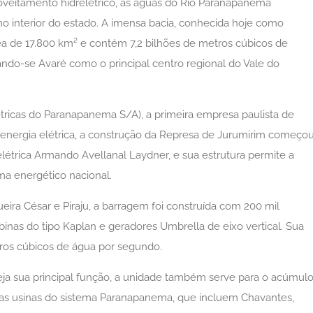
oveitamento hidrelétrico, as águas do Rio Paranapanema
 interior do estado. A imensa bacia, conhecida hoje como
a de 17.800 km² e contém 7,2 bilhões de metros cúbicos de
ando-se Avaré como o principal centro regional do Vale do
étricas do Paranapanema S/A), a primeira empresa paulista de
energia elétrica, a construção da Represa de Jurumirim começo
létrica Armando Avellanal Laydner, e sua estrutura permite a
ma energético nacional.
eira César e Piraju, a barragem foi construída com 200 mil
rbinas do tipo Kaplan e geradores Umbrella de eixo vertical. Sua
ros cúbicos de água por segundo.
eja sua principal função, a unidade também serve para o acúmul
ras usinas do sistema Paranapanema, que incluem Chavantes,