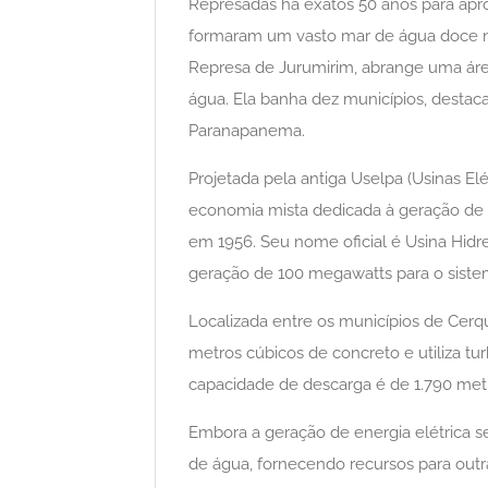
Represadas há exatos 50 anos para apr
formaram um vasto mar de água doce no
Represa de Jurumirim, abrange uma áre
água. Ela banha dez municípios, destac
Paranapanema.
Projetada pela antiga Uselpa (Usinas El
economia mista dedicada à geração de 
em 1956. Seu nome oficial é Usina Hidre
geração de 100 megawatts para o siste
Localizada entre os municípios de Cerqu
metros cúbicos de concreto e utiliza tu
capacidade de descarga é de 1.790 met
Embora a geração de energia elétrica s
de água, fornecendo recursos para out