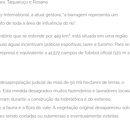
vara, Taquaruçu e Rosana.
International, a atual gestora, “a barragem representa um
 de toda a área de influência do rio”.
atório que se estende por 449 km², está situada em uma região
s águas incentivam práticas esportivas, lazer e turismo. Para se
 represa é equivalente a 41.572 campos de futebol oficial (120 m x
desapropriação judicial de mais de 50 mil hectares de terras, o
. Esta medida desagradou muitos fazendeiros e lavradores locais
eram durante a construção da hidrelétrica e do extenso
e a fauna e a flora do vale. A vegetação original desapareceu sob
res sendo cortadas ou submersas e eventualmente extintas.