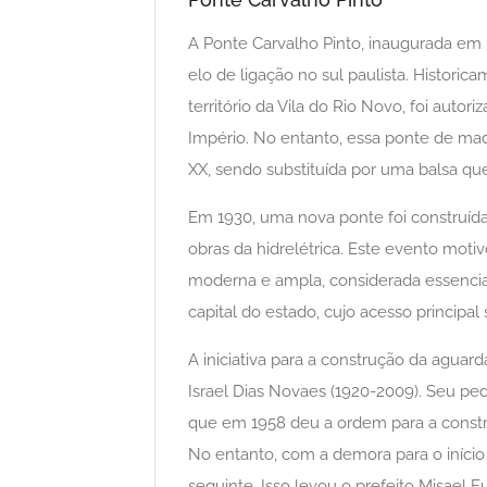
A Ponte Carvalho Pinto, inaugurada em 3
elo de ligação no sul paulista. Histori
território da Vila do Rio Novo, foi auto
Império. No entanto, essa ponte de mad
XX, sendo substituída por uma balsa que 
Em 1930, uma nova ponte foi construída,
obras da hidrelétrica. Este evento moti
moderna e ampla, considerada essencial
capital do estado, cujo acesso principa
A iniciativa para a construção da aguar
Israel Dias Novaes (1920-2009). Seu ped
que em 1958 deu a ordem para a constr
No entanto, com a demora para o início
seguinte. Isso levou o prefeito Misael 