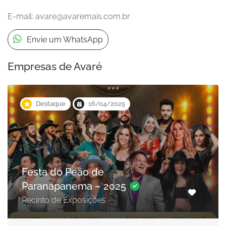
E-mail:
avare@avaremais.com.br
Envie um WhatsApp
Empresas de Avaré
Destaque
16/04/2025
Festa do Peão de
Paranapanema – 2025
Recinto de Exposições