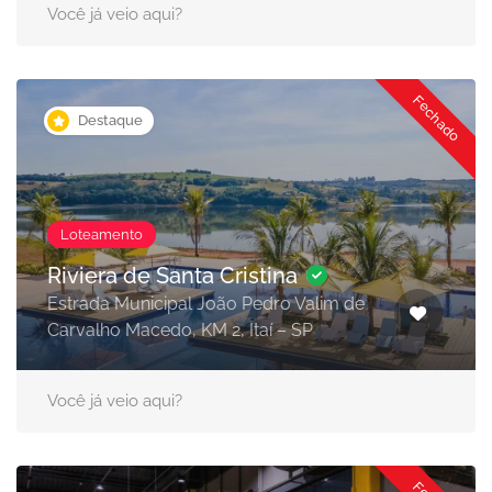
Você já veio aqui?
Fechado
Destaque
Loteamento
Riviera de Santa Cristina
Estrada Municipal João Pedro Valim de
Carvalho Macedo, KM 2, Itaí – SP
Você já veio aqui?