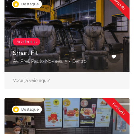
Fechado
Destaque
Academias
Smart Fit
Av. Pref. Paulo Novaes, 5 - Centro
Você já veio aqui?
Fechado
Destaque