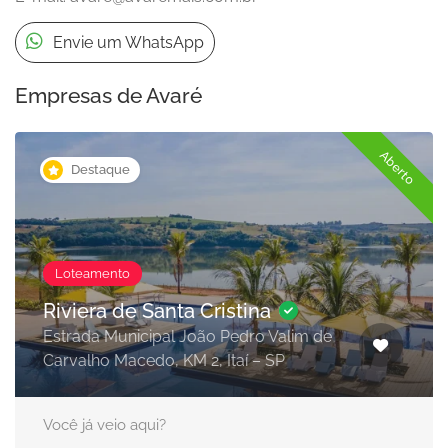
Envie um WhatsApp
Empresas de Avaré
Aberto
Destaque
Loteamento
Riviera de Santa Cristina
Estrada Municipal João Pedro Valim de
Carvalho Macedo, KM 2, Itaí – SP
Você já veio aqui?