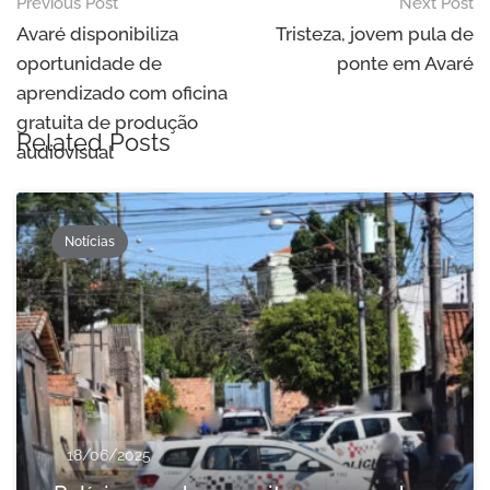
Post
Previous Post
Next Post
navigation
Avaré disponibiliza
Tristeza, jovem pula de
oportunidade de
ponte em Avaré
aprendizado com oficina
gratuita de produção
Related Posts
audiovisual
Notícias
18/06/2025